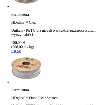
FormFutura
HDglass™ Clear
Unikalny PETG dla modeli o wysokiej przezroczystości i
wytrzymałości
156,00 zł
(208,00 zł / kg)
5.0 (4)
FormFutura
HDglass™ Fluor Clear Stained