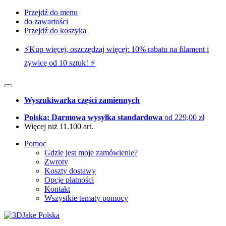
Przejdź do menu
do zawartości
Przejdź do koszyka
⚡️Kup więcej, oszczędzaj więcej: 10% rabatu na filament i
żywicę od 10 sztuk! ⚡️
Wyszukiwarka części zamiennych
Polska: Darmowa wysyłka standardowa
od 229,00 zł
Więcej niż 11.100 art.
Pomoc
Gdzie jest moje zamówienie?
Zwroty
Koszty dostawy
Opcje płatności
Kontakt
Wszystkie tematy pomocy