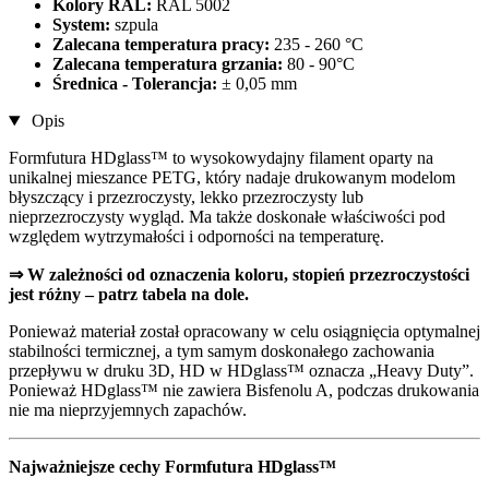
Kolory RAL:
RAL 5002
System:
szpula
Zalecana temperatura pracy:
235 - 260 °C
Zalecana temperatura grzania:
80 - 90°C
Średnica - Tolerancja:
± 0,05 mm
Opis
Formfutura HDglass™ to wysokowydajny filament oparty na
unikalnej mieszance PETG, który nadaje drukowanym modelom
błyszczący i przezroczysty, lekko przezroczysty lub
nieprzezroczysty wygląd. Ma także doskonałe właściwości pod
względem wytrzymałości i odporności na temperaturę.
⇒ W zależności od oznaczenia koloru, stopień przezroczystości
jest różny – patrz tabela na dole.
Ponieważ materiał został opracowany w celu osiągnięcia optymalnej
stabilności termicznej, a tym samym doskonałego zachowania
przepływu w druku 3D, HD w HDglass™ oznacza „Heavy Duty”.
Ponieważ HDglass™ nie zawiera Bisfenolu A, podczas drukowania
nie ma nieprzyjemnych zapachów.
Najważniejsze cechy Formfutura HDglass™