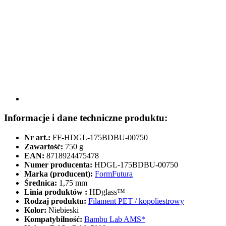
Informacje i dane techniczne produktu:
Nr art.:
FF-HDGL-175BDBU-00750
Zawartość:
750 g
EAN:
8718924475478
Numer producenta:
HDGL-175BDBU-00750
Marka (producent):
FormFutura
Średnica:
1,75 mm
Linia produktów :
HDglass™
Rodzaj produktu:
Filament PET / kopoliestrowy
Kolor:
Niebieski
Kompatybilność:
Bambu Lab AMS*