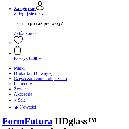
Zaloguj się
Zaloguj się teraz
Jesteś tu
po raz pierwszy?
Załóż konto
Koszyk
0,00 zł
Marki
Drukarki 3D i więcej
Części zamienne i ulepszenia
Filamenty
Żywice
Akcesoria
⚡ Sale
🔥 Nowości
FormFutura
HDglass™