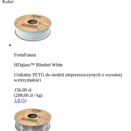
Kolor:
FormFutura
HDglass™ Blinded White
Unikalny PETG do modeli nieprzezroczystych o wysokiej
wytrzymałości
156,00 zł
(208,00 zł / kg)
3.8 (5)