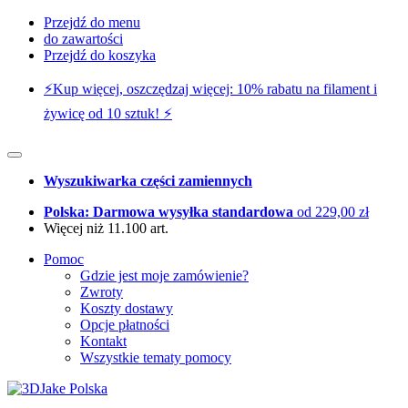
Przejdź do menu
do zawartości
Przejdź do koszyka
⚡️Kup więcej, oszczędzaj więcej: 10% rabatu na filament i
żywicę od 10 sztuk! ⚡️
Wyszukiwarka części zamiennych
Polska: Darmowa wysyłka standardowa
od 229,00 zł
Więcej niż 11.100 art.
Pomoc
Gdzie jest moje zamówienie?
Zwroty
Koszty dostawy
Opcje płatności
Kontakt
Wszystkie tematy pomocy