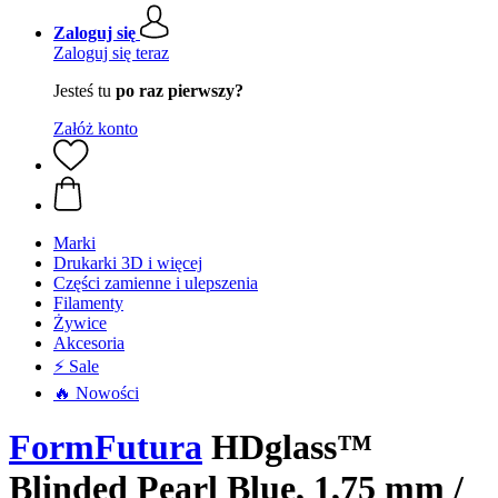
Zaloguj się
Zaloguj się teraz
Jesteś tu
po raz pierwszy?
Załóż konto
Marki
Drukarki 3D i więcej
Części zamienne i ulepszenia
Filamenty
Żywice
Akcesoria
⚡ Sale
🔥 Nowości
FormFutura
HDglass™
Blinded Pearl Blue, 1,75 mm /