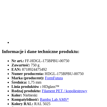
Informacje i dane techniczne produktu:
Nr art.:
FF-HDGL-175BPBU-00750
Zawartość:
750 g
EAN:
8718924475492
Numer producenta:
HDGL-175BPBU-00750
Marka (producent):
FormFutura
Średnica:
1,75 mm
Linia produktów :
HDglass™
Rodzaj produktu:
Filament PET / kopoliestrowy
Kolor:
Niebieski
Kompatybilność:
Bambu Lab AMS*
Kolory RAL:
RAL 5025