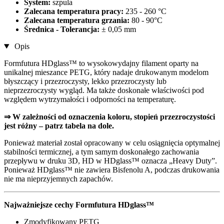
System:
szpula
Zalecana temperatura pracy:
235 - 260 °C
Zalecana temperatura grzania:
80 - 90°C
Średnica - Tolerancja:
± 0,05 mm
Opis
Formfutura HDglass™ to wysokowydajny filament oparty na
unikalnej mieszance PETG, który nadaje drukowanym modelom
błyszczący i przezroczysty, lekko przezroczysty lub
nieprzezroczysty wygląd. Ma także doskonałe właściwości pod
względem wytrzymałości i odporności na temperaturę.
⇒ W zależności od oznaczenia koloru, stopień przezroczystości
jest różny – patrz tabela na dole.
Ponieważ materiał został opracowany w celu osiągnięcia optymalnej
stabilności termicznej, a tym samym doskonałego zachowania
przepływu w druku 3D, HD w HDglass™ oznacza „Heavy Duty”.
Ponieważ HDglass™ nie zawiera Bisfenolu A, podczas drukowania
nie ma nieprzyjemnych zapachów.
Najważniejsze cechy Formfutura HDglass™
Zmodyfikowany PETG