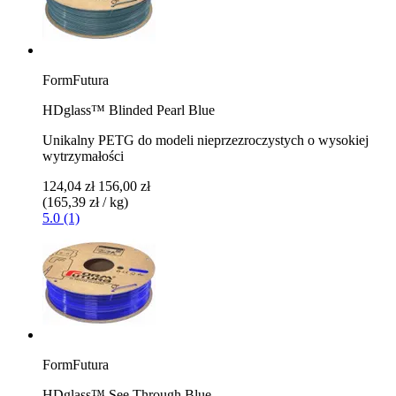
FormFutura
HDglass™ Blinded Pearl Blue
Unikalny PETG do modeli nieprzezroczystych o wysokiej
wytrzymałości
124,04 zł
156,00 zł
(165,39 zł / kg)
5.0 (1)
FormFutura
HDglass™ See Through Blue