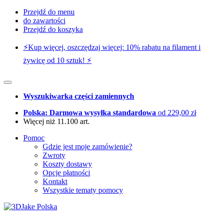
Przejdź do menu
do zawartości
Przejdź do koszyka
⚡️Kup więcej, oszczędzaj więcej: 10% rabatu na filament i
żywicę od 10 sztuk! ⚡️
Wyszukiwarka części zamiennych
Polska: Darmowa wysyłka standardowa
od 229,00 zł
Więcej niż 11.100 art.
Pomoc
Gdzie jest moje zamówienie?
Zwroty
Koszty dostawy
Opcje płatności
Kontakt
Wszystkie tematy pomocy