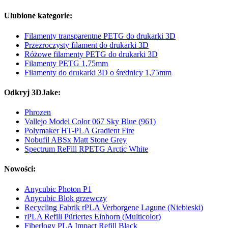
Ulubione kategorie:
Filamenty transparentne PETG do drukarki 3D
Przezroczysty filament do drukarki 3D
Różowe filamenty PETG do drukarki 3D
Filamenty PETG 1,75mm
Filamenty do drukarki 3D o średnicy 1,75mm
Odkryj 3DJake:
Phrozen
Vallejo Model Color 067 Sky Blue (961)
Polymaker HT-PLA Gradient Fire
Nobufil ABSx Matt Stone Grey
Spectrum ReFill RPETG Arctic White
Nowości:
Anycubic Photon P1
Anycubic Blok grzewczy
Recycling Fabrik rPLA Verborgene Lagune (Niebieski)
rPLA Refill Püriertes Einhorn (Multicolor)
Fiberlogy PLA Impact Refill Black