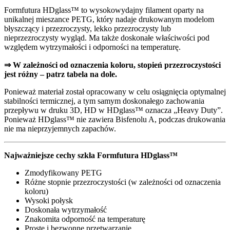
Formfutura HDglass™ to wysokowydajny filament oparty na
unikalnej mieszance PETG, który nadaje drukowanym modelom
błyszczący i przezroczysty, lekko przezroczysty lub
nieprzezroczysty wygląd. Ma także doskonałe właściwości pod
względem wytrzymałości i odporności na temperaturę.
⇒ W zależności od oznaczenia koloru, stopień przezroczystości
jest różny – patrz tabela na dole.
Ponieważ materiał został opracowany w celu osiągnięcia optymalnej
stabilności termicznej, a tym samym doskonałego zachowania
przepływu w druku 3D, HD w HDglass™ oznacza „Heavy Duty”.
Ponieważ HDglass™ nie zawiera Bisfenolu A, podczas drukowania
nie ma nieprzyjemnych zapachów.
Najważniejsze cechy szkła Formfutura HDglass™
Zmodyfikowany PETG
Różne stopnie przezroczystości (w zależności od oznaczenia
koloru)
Wysoki połysk
Doskonała wytrzymałość
Znakomita odporność na temperaturę
Proste i bezwonne przetwarzanie