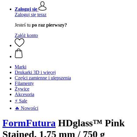
Zaloguj się
Zaloguj się teraz
Jesteś tu
po raz pierwszy?
Załóż konto
Marki
Drukarki 3D i więcej
Części zamienne i ulepszenia
Filamenty
Żywice
Akcesoria
⚡ Sale
🔥 Nowości
FormFutura
HDglass™ Pink
Stained, 1,75 mm / 750 g