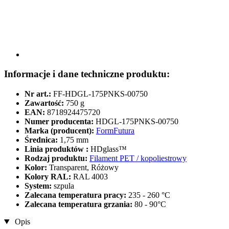
Informacje i dane techniczne produktu:
Nr art.:
FF-HDGL-175PNKS-00750
Zawartość:
750 g
EAN:
8718924475720
Numer producenta:
HDGL-175PNKS-00750
Marka (producent):
FormFutura
Średnica:
1,75 mm
Linia produktów :
HDglass™
Rodzaj produktu:
Filament PET / kopoliestrowy
Kolor:
Transparent, Różowy
Kolory RAL:
RAL 4003
System:
szpula
Zalecana temperatura pracy:
235 - 260 °C
Zalecana temperatura grzania:
80 - 90°C
Opis