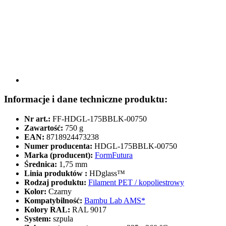
Informacje i dane techniczne produktu:
Nr art.:
FF-HDGL-175BBLK-00750
Zawartość:
750 g
EAN:
8718924473238
Numer producenta:
HDGL-175BBLK-00750
Marka (producent):
FormFutura
Średnica:
1,75 mm
Linia produktów :
HDglass™
Rodzaj produktu:
Filament PET / kopoliestrowy
Kolor:
Czarny
Kompatybilność:
Bambu Lab AMS*
Kolory RAL:
RAL 9017
System:
szpula