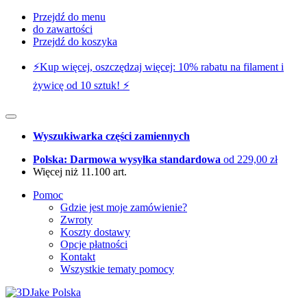
Przejdź do menu
do zawartości
Przejdź do koszyka
⚡️Kup więcej, oszczędzaj więcej: 10% rabatu na filament i
żywicę od 10 sztuk! ⚡️
Wyszukiwarka części zamiennych
Polska: Darmowa wysyłka standardowa
od 229,00 zł
Więcej niż 11.100 art.
Pomoc
Gdzie jest moje zamówienie?
Zwroty
Koszty dostawy
Opcje płatności
Kontakt
Wszystkie tematy pomocy