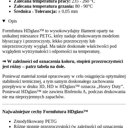
Zalecana temperatura pracy:
235 - 260 °C
Zalecana temperatura grzania:
80 - 90°C
Średnica - Tolerancja:
± 0,05 mm
Opis
Formfutura HDglass™ to wysokowydajny filament oparty na
unikalnej mieszance PETG, który nadaje drukowanym modelom
błyszczący i przezroczysty, lekko przezroczysty lub
nieprzezroczysty wygląd. Ma także doskonałe właściwości pod
względem wytrzymałości i odporności na temperaturę.
⇒ W zależności od oznaczenia koloru, stopień przezroczystości
jest różny – patrz tabela na dole.
Ponieważ materiał został opracowany w celu osiągnięcia optymalnej
stabilności termicznej, a tym samym doskonałego zachowania
przepływu w druku 3D, HD w HDglass™ oznacza „Heavy Duty”.
Ponieważ HDglass™ nie zawiera Bisfenolu A, podczas drukowania
nie ma nieprzyjemnych zapachów.
Najważniejsze cechy Formfutura HDglass™
Zmodyfikowany PETG
Różne stopnie przezroczystości (w zależności od oznaczenia