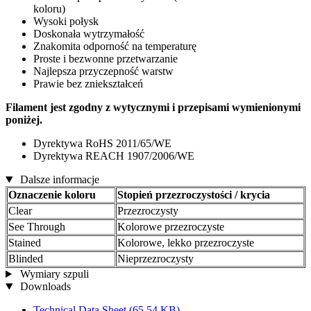
koloru)
Wysoki połysk
Doskonała wytrzymałość
Znakomita odporność na temperaturę
Proste i bezwonne przetwarzanie
Najlepsza przyczepność warstw
Prawie bez zniekształceń
Filament jest zgodny z wytycznymi i przepisami wymienionymi
poniżej.
Dyrektywa RoHS 2011/65/WE
Dyrektywa REACH 1907/2006/WE
Dalsze informacje
Oznaczenie koloru
Stopień przezroczystości / krycia
Clear
Przezroczysty
See Through
Kolorowe przezroczyste
Stained
Kolorowe, lekko przezroczyste
Blinded
Nieprzezroczysty
Wymiary szpuli
Downloads
Technical Data Sheet
(65,54 KB)