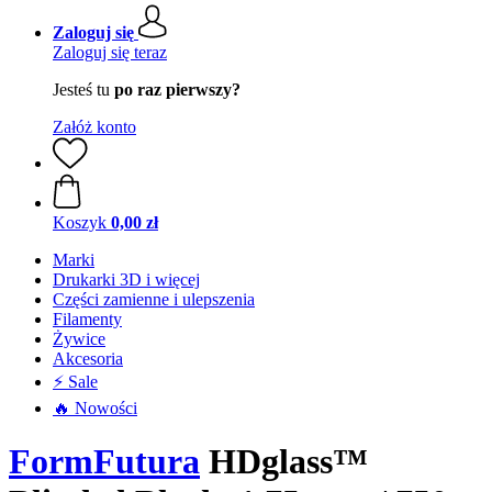
Zaloguj się
Zaloguj się teraz
Jesteś tu
po raz pierwszy?
Załóż konto
Koszyk
0,00 zł
Marki
Drukarki 3D i więcej
Części zamienne i ulepszenia
Filamenty
Żywice
Akcesoria
⚡ Sale
🔥 Nowości
FormFutura
HDglass™