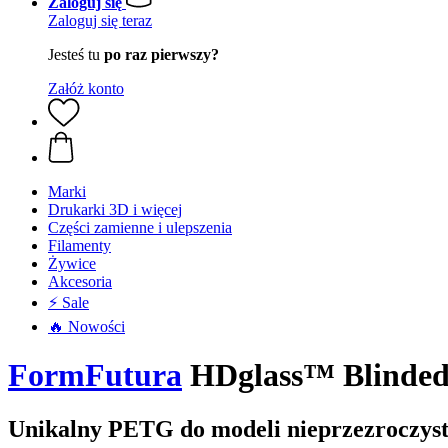
Zaloguj się
Zaloguj się teraz
Jesteś tu
po raz pierwszy?
Załóż konto
Marki
Drukarki 3D i więcej
Części zamienne i ulepszenia
Filamenty
Żywice
Akcesoria
⚡ Sale
🔥 Nowości
FormFutura
HDglass™ Blinded 
Unikalny PETG do modeli nieprzezroczyst