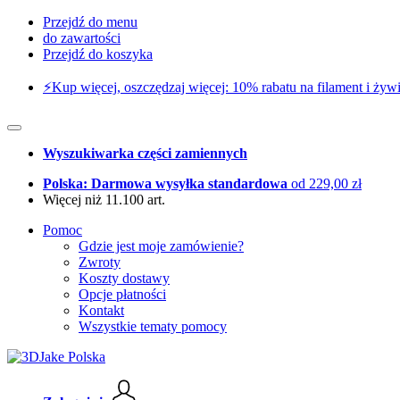
Przejdź do menu
do zawartości
Przejdź do koszyka
⚡️Kup więcej, oszczędzaj więcej: 10% rabatu na filament i żywi
Wyszukiwarka części zamiennych
Polska: Darmowa wysyłka standardowa
od 229,00 zł
Więcej niż 11.100 art.
Pomoc
Gdzie jest moje zamówienie?
Zwroty
Koszty dostawy
Opcje płatności
Kontakt
Wszystkie tematy pomocy