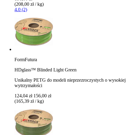
(208,00 zł / kg)
4.0 (2)
FormFutura
HDglass™ Blinded Light Green
Unikalny PETG do modeli nieprzezroczystych o wysokiej
wytrzymałości
124,04 zł
156,00 zł
(165,39 zł / kg)