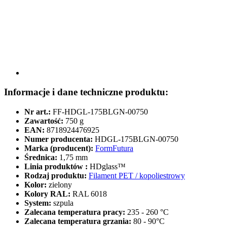
Informacje i dane techniczne produktu:
Nr art.:
FF-HDGL-175BLGN-00750
Zawartość:
750 g
EAN:
8718924476925
Numer producenta:
HDGL-175BLGN-00750
Marka (producent):
FormFutura
Średnica:
1,75 mm
Linia produktów :
HDglass™
Rodzaj produktu:
Filament PET / kopoliestrowy
Kolor:
zielony
Kolory RAL:
RAL 6018
System:
szpula
Zalecana temperatura pracy:
235 - 260 °C
Zalecana temperatura grzania:
80 - 90°C