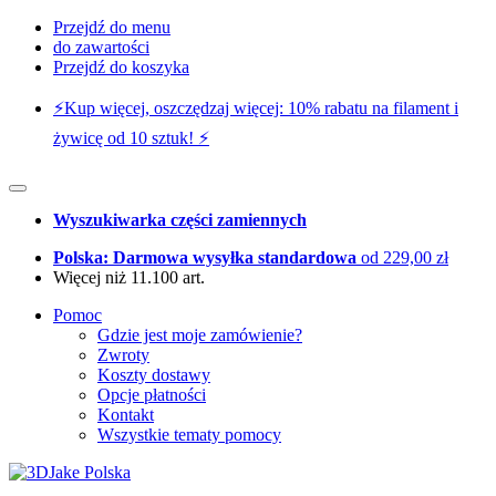
Przejdź do menu
do zawartości
Przejdź do koszyka
⚡️Kup więcej, oszczędzaj więcej: 10% rabatu na filament i
żywicę od 10 sztuk! ⚡️
Wyszukiwarka części zamiennych
Polska: Darmowa wysyłka standardowa
od 229,00 zł
Więcej niż 11.100 art.
Pomoc
Gdzie jest moje zamówienie?
Zwroty
Koszty dostawy
Opcje płatności
Kontakt
Wszystkie tematy pomocy