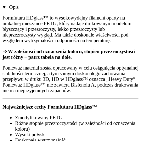
Opis
Formfutura HDglass™ to wysokowydajny filament oparty na
unikalnej mieszance PETG, który nadaje drukowanym modelom
błyszczący i przezroczysty, lekko przezroczysty lub
nieprzezroczysty wygląd. Ma także doskonałe właściwości pod
względem wytrzymałości i odporności na temperaturę.
⇒ W zależności od oznaczenia koloru, stopień przezroczystości
jest różny – patrz tabela na dole.
Ponieważ materiał został opracowany w celu osiągnięcia optymalnej
stabilności termicznej, a tym samym doskonałego zachowania
przepływu w druku 3D, HD w HDglass™ oznacza „Heavy Duty”.
Ponieważ HDglass™ nie zawiera Bisfenolu A, podczas drukowania
nie ma nieprzyjemnych zapachów.
Najważniejsze cechy Formfutura HDglass™
Zmodyfikowany PETG
Różne stopnie przezroczystości (w zależności od oznaczenia
koloru)
Wysoki połysk
Doskonała wytrzymałość