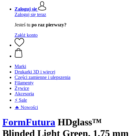
Zaloguj się
Zaloguj się teraz
Jesteś tu
po raz pierwszy?
Załóż konto
Marki
Drukarki 3D i więcej
Części zamienne i ulepszenia
Filamenty
Żywice
Akcesoria
⚡ Sale
🔥 Nowości
FormFutura
HDglass™
Blinded Light Green, 1,75 mm